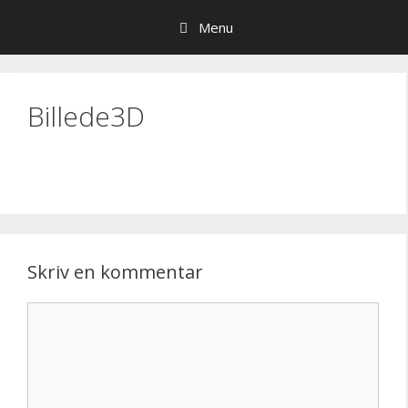
Hop
Menu
til
indhold
Billede3D
Skriv en kommentar
Kommentar