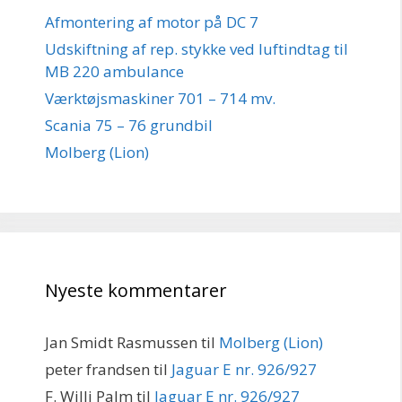
Afmontering af motor på DC 7
Udskiftning af rep. stykke ved luftindtag til
MB 220 ambulance
Værktøjsmaskiner 701 – 714 mv.
Scania 75 – 76 grundbil
Molberg (Lion)
Nyeste kommentarer
Jan Smidt Rasmussen
til
Molberg (Lion)
peter frandsen
til
Jaguar E nr. 926/927
F. Willi Palm
til
Jaguar E nr. 926/927