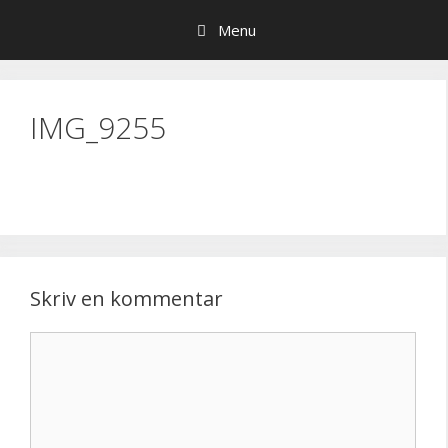
Hop
Menu
til
indhold
IMG_9255
Skriv en kommentar
Kommentar