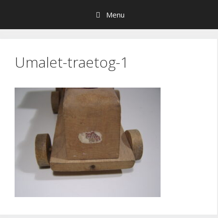
Hop
Menu
til
indhold
Umalet-traetog-1