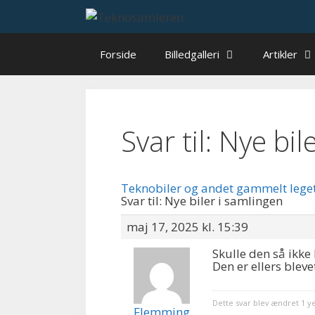
Hop
til
indhold
Forside
Billedgalleri
Artikler
Svar til: Nye bi
Teknobiler og andet gammelt lege
Svar til: Nye biler i samlingen
maj 17, 2025 kl. 15:39
Skulle den så ikke
Den er ellers blev
Dette svar blev ændret 1 y
Flemming