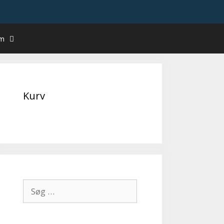
um
Kurv
Søg
efter: