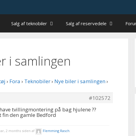
Salg af teknobiler
Salg af reservedele
For
ler i samlingen
tøj
›
Fora
›
Teknobiler
›
Nye biler i samlingen
›
#102572
 have tvillingmontering på bag hjulene ??
et fin den gamle Bedford
ear, 2 months siden af
Flemming Rasch
.