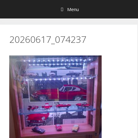
Hop
Menu
til
indhold
20260617_074237