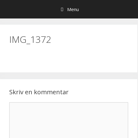
Hop
Menu
til
indhold
IMG_1372
Skriv en kommentar
Kommentar