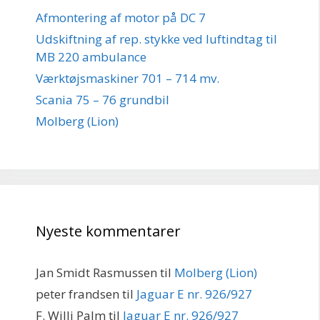
Afmontering af motor på DC 7
Udskiftning af rep. stykke ved luftindtag til
MB 220 ambulance
Værktøjsmaskiner 701 – 714 mv.
Scania 75 – 76 grundbil
Molberg (Lion)
Nyeste kommentarer
Jan Smidt Rasmussen
til
Molberg (Lion)
peter frandsen
til
Jaguar E nr. 926/927
F. Willi Palm
til
Jaguar E nr. 926/927