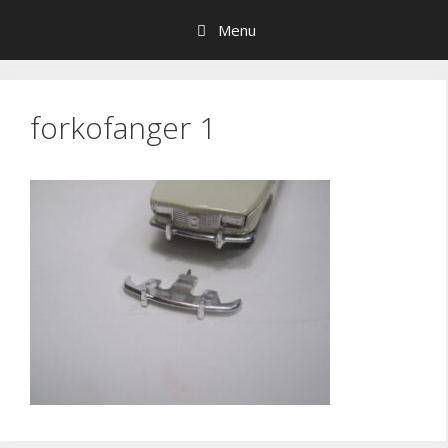
Hop
Menu
til
indhold
forkofanger 1