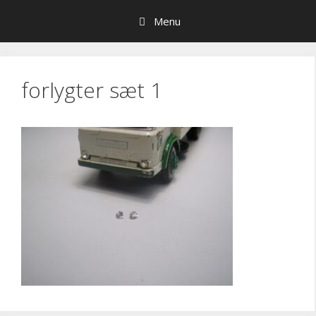
Hop
Menu
til
indhold
forlygter sæt 1