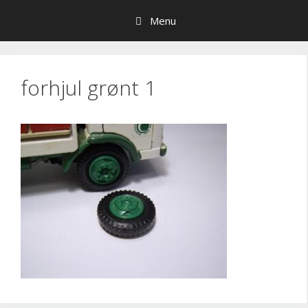
Hop
Menu
til
indhold
forhjul grønt 1