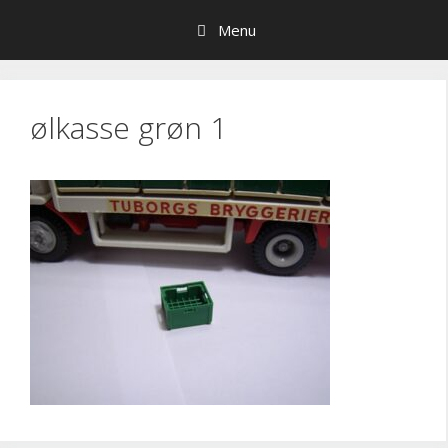
Hop
Menu
til
indhold
ølkasse grøn 1