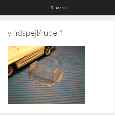
Hop
Menu
til
indhold
vindspejl/rude 1