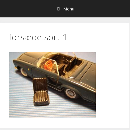
Hop
Menu
til
indhold
forsæde sort 1