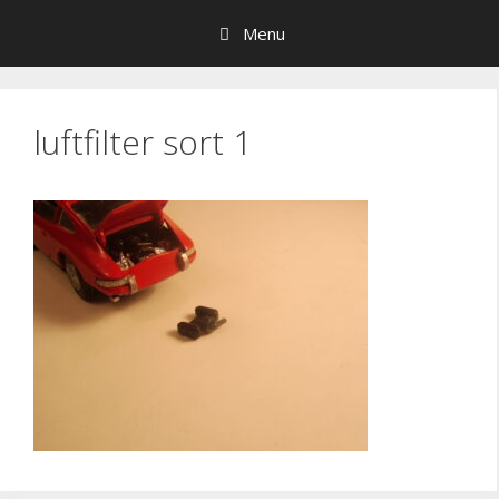
Hop
Menu
til
indhold
luftfilter sort 1