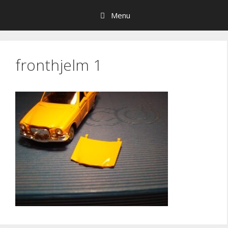
Hop
Menu
til
indhold
fronthjelm 1