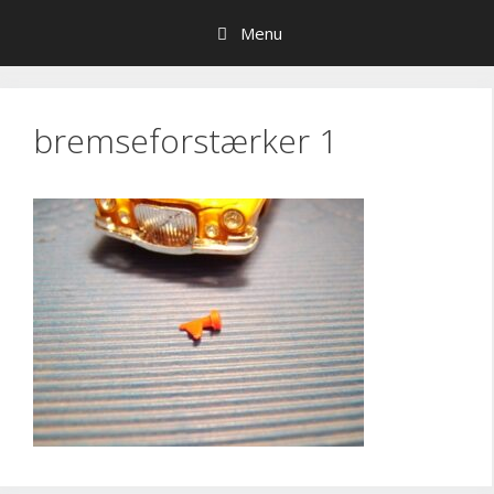
Hop
Menu
til
indhold
bremseforstærker 1