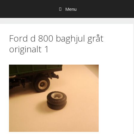
Hop
Menu
til
indhold
Ford d 800 baghjul gråt
originalt 1