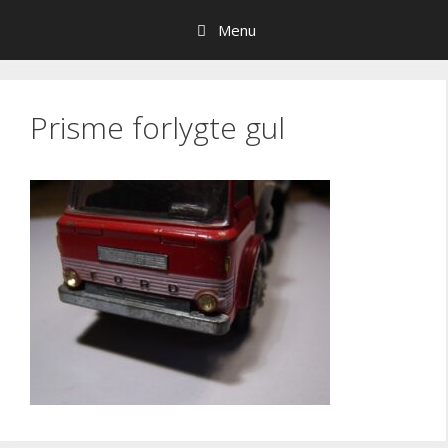
Hop
Menu
til
indhold
Prisme forlygte gul