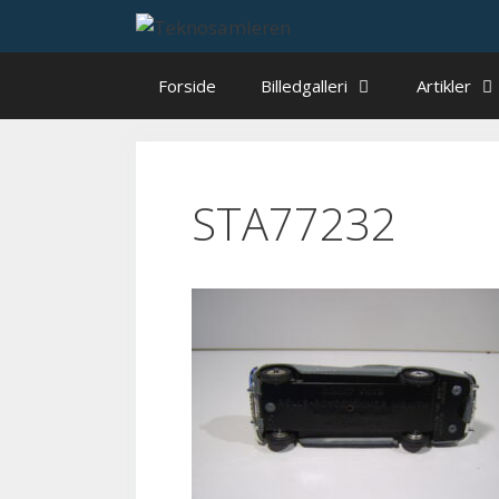
Hop
til
indhold
Forside
Billedgalleri
Artikler
STA77232