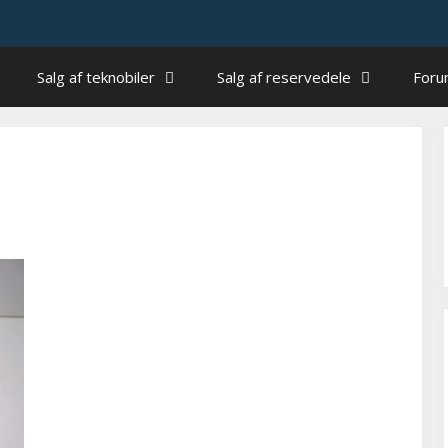
Salg af teknobiler
Salg af reservedele
For