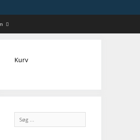
um
Kurv
Søg
efter: