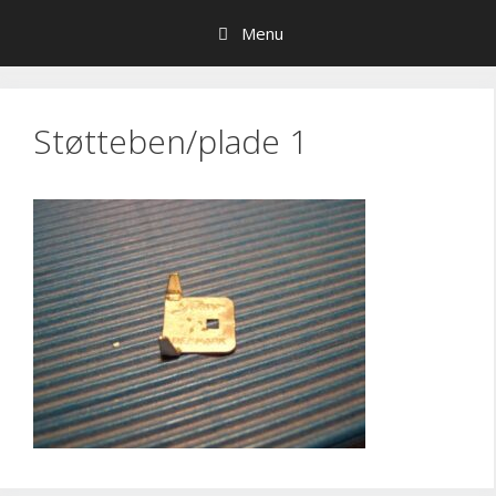
Hop
Menu
til
indhold
Støtteben/plade 1