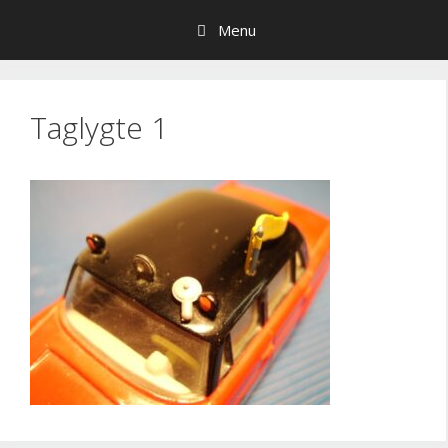
Hop
Menu
til
indhold
Taglygte 1