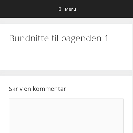
Hop
Menu
til
indhold
Bundnitte til bagenden 1
Skriv en kommentar
Kommentar