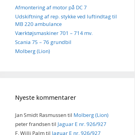
Afmontering af motor på DC 7
Udskiftning af rep. stykke ved luftindtag til
MB 220 ambulance
Værktøjsmaskiner 701 – 714 mv.
Scania 75 – 76 grundbil
Molberg (Lion)
Nyeste kommentarer
Jan Smidt Rasmussen
til
Molberg (Lion)
peter frandsen
til
Jaguar E nr. 926/927
F. Willi Palm
til
Jaguar E nr. 926/927