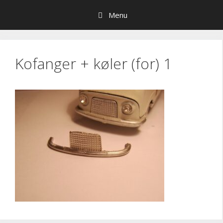
Hop
Menu
til
indhold
Kofanger + køler (for) 1