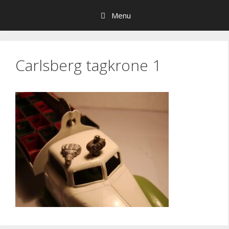
Hop
Menu
til
indhold
Carlsberg tagkrone 1