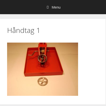
Hop
Menu
til
indhold
Håndtag 1